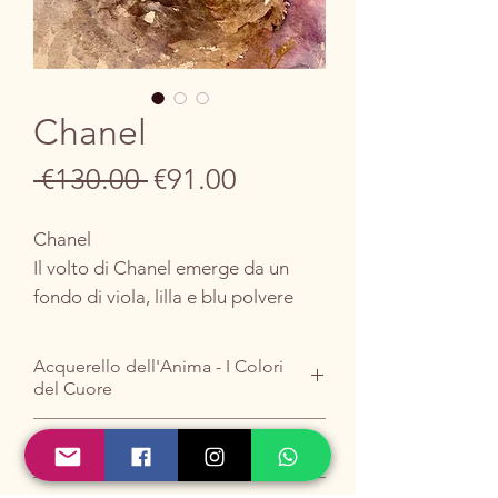
Chanel
Regular
Sale
 €130.00 
€91.00
Price
Price
Chanel
Il volto di Chanel emerge da un
fondo di viola, lilla e blu polvere
che si fondono in un abbraccio
atmosferico, quasi onirico, dove il
Acquerello dell'Anima - I Colori
colore respira libero sulla carta.
del Cuore
La composizione è attraversata da
pennellate dinamiche che
TI piace ?
definiscono il pelo e da un tratto
Acquistalo scrivendomi
QUI
.