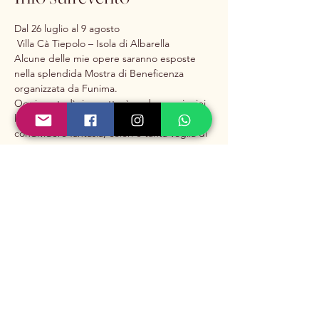
Dal 26 luglio al 9 agosto
 Villa Cà Tiepolo – Isola di Albarella
Alcune delle mie opere saranno esposte 
nella splendida Mostra di Beneficenza 
organizzata da Funima.
Ogni martedì vi aspetterò anche con i miei 
laboratori creativi dedicati ai bambini, per 
condividere fantasia, colori e tanta voglia di 
creare insieme.
Condividi questo evento