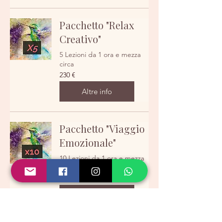
Pacchetto "Relax
Creativo"
5 Lezioni da 1 ora e mezza
circa
230
230 €
euro
Altre info
Pacchetto "Viaggio
Emozionale"
10 Lezioni da 1 ora e mezza
circa
440
440 €
euro
Altre info