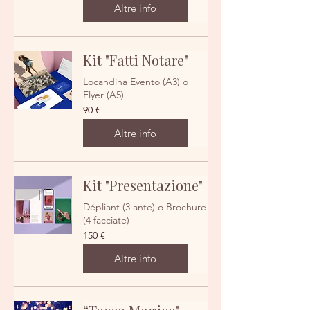
Altre info
Kit "Fatti Notare"
Locandina Evento (A3) o
Flyer (A5)
90
90 €
euro
Altre info
Kit "Presentazione"
Dépliant (3 ante) o Brochure
(4 facciate)
150
150 €
euro
Altre info