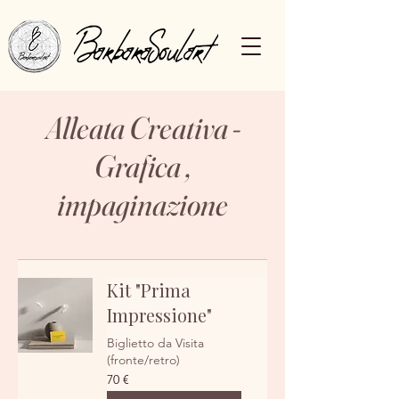
Alleata Creativa -
Grafica ,
impaginazione
Kit "Prima
Impressione"
Biglietto da Visita
(fronte/retro)
70
70 €
euro