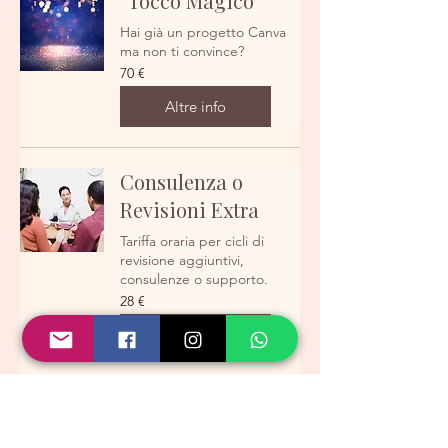
“Tocco Magico"
Hai già un progetto Canva
ma non ti convince?
70
70 €
euro
Altre info
Consulenza o
Revisioni Extra
Tariffa oraria per cicli di
revisione aggiuntivi,
consulenze o supporto.
28
28 €
euro
Altre info
“Sogno nel
Cassetto"