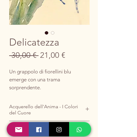
Delicatezza
Prezzo
Prezzo
 30,00 € 
21,00 €
regolare
scontato
Un grappolo di fiorellini blu
emerge con una trama
sorprendente.
La forma è definita da un vibrante
blu oltremare e viola, mentre il
Acquerello dell'Anima - I Colori
gambo si dissolve in freschi toni di
del Cuore
verde lime e giallo pallido.
L'accento centrale è dato dalla
TI piace ?
magica texture cristallizzata che