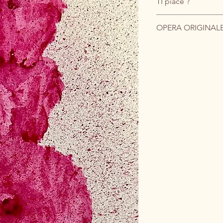
TI piace ?
Acquistalo scrivend
OPERA ORIGINAL
Preferisci l'email?
Scrivimi pure a barb
Vantaggio per Te: 
costi di spedizion
Il prezzo indicato si r
Consegna: Spedito
I costi di spedizione, 
anti-piegamento.
all'imballaggio assic
contatto.