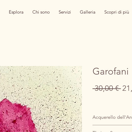
Esplora
Chi sono
Servizi
Galleria
Scopri di più
Garofani
Pre
 30,00 € 
21
reg
Acquerello dell'An