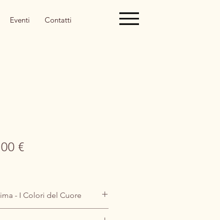
Eventi
Contatti
zzo
Prezzo
,00 €
olare
scontato
ima - I Colori del Cuore