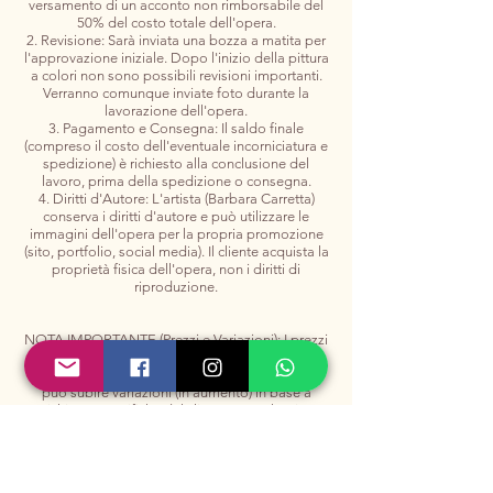
versamento di un acconto non rimborsabile del
50% del costo totale dell'opera.
2. Revisione: Sarà inviata una bozza a matita per
l'approvazione iniziale. Dopo l'inizio della pittura
a colori non sono possibili revisioni importanti.
Verranno comunque inviate foto durante la
lavorazione dell'opera.
3. Pagamento e Consegna: Il saldo finale
(compreso il costo dell'eventuale incorniciatura e
spedizione) è richiesto alla conclusione del
lavoro, prima della spedizione o consegna.
4. Diritti d'Autore: L'artista (Barbara Carretta)
conserva i diritti d'autore e può utilizzare le
immagini dell'opera per la propria promozione
(sito, portfolio, social media). Il cliente acquista la
proprietà fisica dell'opera, non i diritti di
riproduzione.
NOTA IMPORTANTE (Prezzi e Variazioni): I prezzi
indicati in questa tabella sono da considerarsi
prezzi base indicativi. Il costo finale dell'opera
può subire variazioni (in aumento) in base a
richieste specifiche del cliente, complessità
estrema del soggetto, materiali di altissimo
pregio non standard o tempistiche di consegna
urgenti (meno di 4 settimane). Il prezzo definitivo
sarà sempre stabilito nel preventivo scritto e