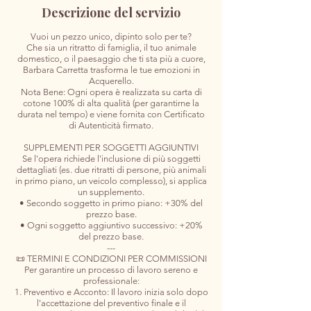
Descrizione del servizio
Vuoi un pezzo unico, dipinto solo per te?
Che sia un ritratto di famiglia, il tuo animale
domestico, o il paesaggio che ti sta più a cuore,
Barbara Carretta trasforma le tue emozioni in
Acquerello.
Nota Bene: Ogni opera è realizzata su carta di
cotone 100% di alta qualità (per garantirne la
durata nel tempo) e viene fornita con Certificato
di Autenticità firmato.
SUPPLEMENTI PER SOGGETTI AGGIUNTIVI
Se l'opera richiede l'inclusione di più soggetti
dettagliati (es. due ritratti di persone, più animali
in primo piano, un veicolo complesso), si applica
un supplemento.
• Secondo soggetto in primo piano: +30% del
prezzo base.
• Ogni soggetto aggiuntivo successivo: +20%
del prezzo base.
---
📜 TERMINI E CONDIZIONI PER COMMISSIONI
Per garantire un processo di lavoro sereno e
professionale:
1. Preventivo e Acconto: Il lavoro inizia solo dopo
l'accettazione del preventivo finale e il