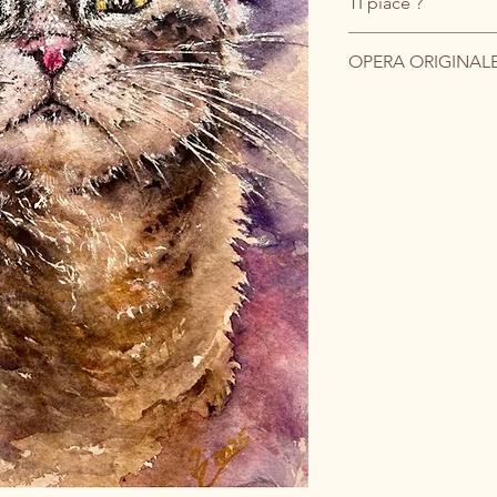
TI piace ?
Acquistalo scrivend
OPERA ORIGINAL
Preferisci l'email?
Scrivimi pure a barb
Vantaggio per Te: 
costi di spedizion
Il prezzo indicato si r
Consegna: Spedito
I costi di spedizione, 
anti-piegamento.
all'imballaggio assic
contatto.