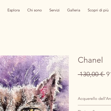
Esplora
Chi sono
Servizi
Galleria
Scopri di più
Chanel
Pr
 130,00 € 
9
re
Acquerello dell'An