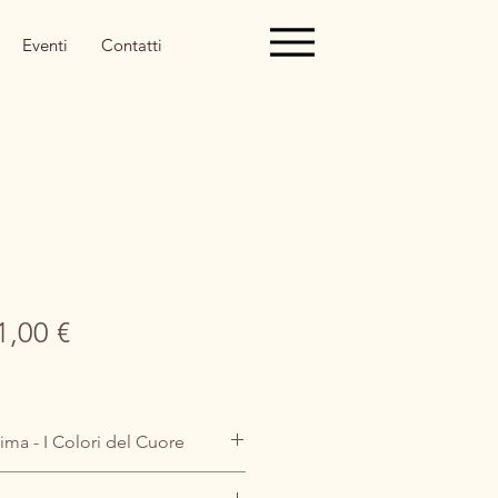
Eventi
Contatti
ezzo
Prezzo
1,00 €
golare
scontato
ima - I Colori del Cuore