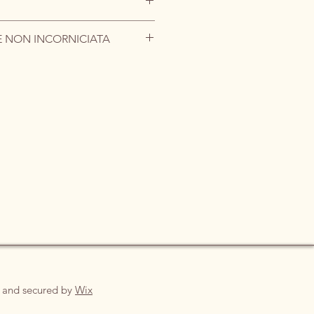
omi
QUI
.
E NON INCORNICIATA
ara.carretta@gmail.com
Massima libertà di scelta estetica e
e più contenuti.
iferisce alla sola opera d'arte.
 con cura in imballaggio rigido
variabili in base alla destinazione e
urato, saranno concordati dopo il
 and secured by
Wix