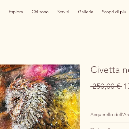
Esplora
Chi sono
Servizi
Galleria
Scopri di più
Civetta n
Pr
 250,00 € 
1
re
Acquerello dell'An