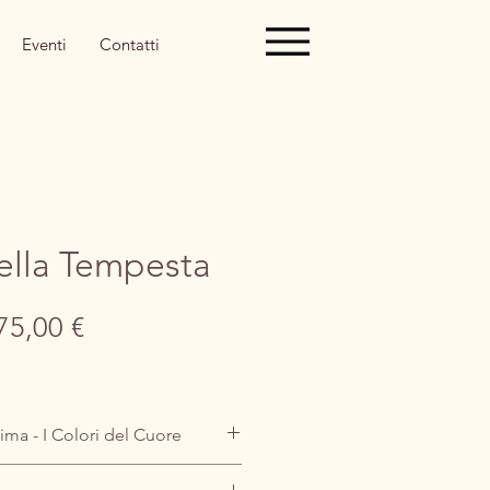
Eventi
Contatti
ella Tempesta
ezzo
Prezzo
75,00 €
golare
scontato
ima - I Colori del Cuore