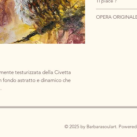
TI piace ?
Acquistalo scrivend
OPERA ORIGINAL
Preferisci l'email?
Scrivimi pure a barb
Vantaggio per Te: 
costi di spedizion
Il prezzo indicato si r
Consegna: Spedito
I costi di spedizione, 
anti-piegamento.
all'imballaggio assic
contatto.
mente testurizzata della Civetta
n fondo astratto e dinamico che
.
oco, del giallo oro, del magenta
 si fondono in un abbraccio liquido che
ce è incorniciato da schizzi di luce
© 2025 by Barbarasoulart. Powered
 stelle.