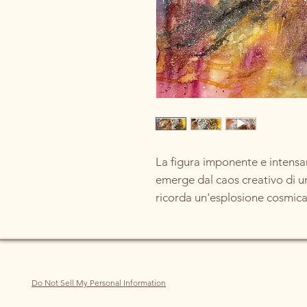
La figura imponente e intensa
emerge dal caos creativo di u
ricorda un'esplosione cosmica
Qui, le sfumature del rosso fu
vibrante e del nero inchiostro
pulsa di vita e mistero.
Lo sguardo penetrante del rapa
Do Not Sell My Personal Information
bianca, come neve o polvere di