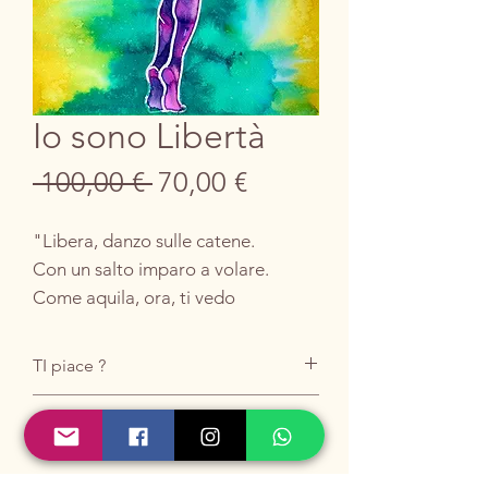
Io sono Libertà
Prezzo
Prezzo
 100,00 € 
70,00 €
regolare
scontato
"Libera, danzo sulle catene.
Con un salto imparo a volare.
Come aquila, ora, ti vedo
bruciare."
TI piace ?
Acquistalo scrivendomi
QUI
.
La danza dell'emancipazione: il
OPERA ORIGINALE NON
salto verso la libertà.
INCORNICIATA
Preferisci l'email?
Scrivimi pure a
Vantaggio per Te: Massima libertà di